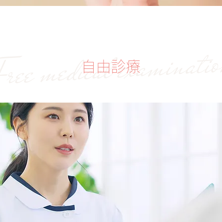
ree medical examinati
自由診療