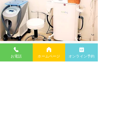
​ベストバランスの機器を導入
お電話
ホームページ
オンライン予約
美容皮膚科の世界は日進月歩で日々新しい治療器具
が開発されていると言っても過言ではありません。
むやみに新しい機器を導入すれば良いのではなく、
患者様の費用対効果を念頭にベストバランスの機器
を導入しています。
Contact Us
お問い合わせはこちら